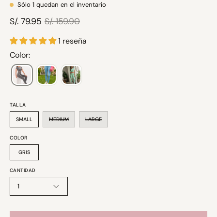
Sólo
1
quedan en el inventario
S/. 79.95
S/. 159.90
1 reseña
Color:
TALLA
SMALL
MEDIUM
LARGE
COLOR
GRIS
CANTIDAD
1