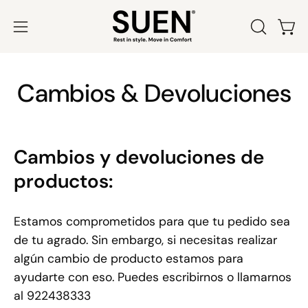
Saltar
al
Abrir
ABRIR
Carr
contenido
BARRA
menú
DE
de
Cambios & Devoluciones
BÚSQUED
navegación
Cambios y devoluciones de
productos:
Estamos comprometidos para que tu pedido sea
de tu agrado. Sin embargo, si necesitas realizar
algún cambio de producto estamos para
ayudarte con eso. Puedes escribirnos o llamarnos
al 922438333