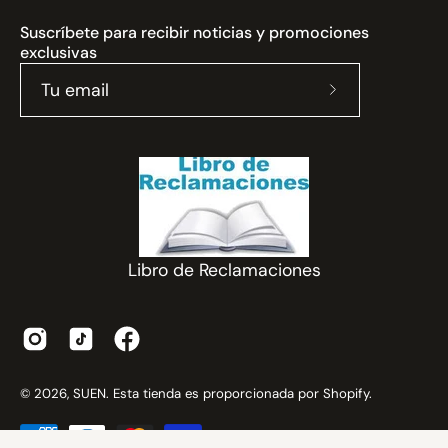
Suscríbete para recibir noticias y promociones
exclusivas
Suscríbete
a
nuestro
boletín
Libro de Reclamaciones
© 2026,
SUEN
.
Esta tienda es proporcionada por
Shopify
.
Milagros A in Lima, Peru purchased