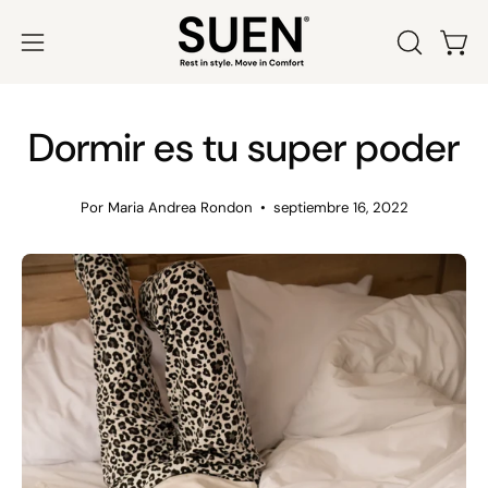
Saltar
al
Abrir
ABRIR
Carr
contenido
BARRA
menú
DE
de
Dormir es tu super poder
BÚSQUED
navegación
Por Maria Andrea Rondon
septiembre 16, 2022