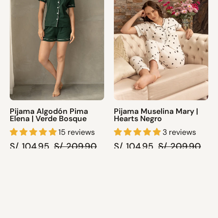
Elena
|
|
Hearts
Verde
Negro
Bosque
Pijama Algodón Pima
Pijama Muselina Mary |
Elena | Verde Bosque
Hearts Negro
15 reviews
3 reviews
brenda C in Surquillo, Peru purchased
S/. 104.95
S/. 209.90
S/. 104.95
S/. 209.90
Pantalón Lisa | Perla
Leggings
Pijama
26 day(s) ago
SALE
SALE
Vikina
Algodón
|
Pima
Verde
Alondra