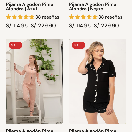
Pijama Algodón Pima
Pijama Algodón Pima
Alondra | Azul
Alondra | Negro
38 reseñas
38 reseñas
S/. 114.95
S/. 229.90
S/. 114.95
S/. 229.90
Pijama
Pijama
SALE
SALE
Algodón
Algodón
Pima
Pima
Alondra
Elena
|
|
Melon
Negro
Pijama Algodón Pima
Pijama Algodón Pima