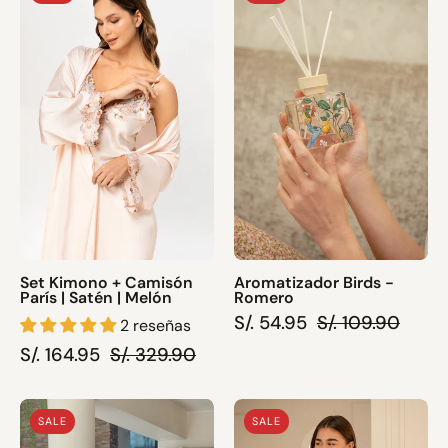
Kimono
Birds
+
-
Camisón
Romero
París
|
Satén
|
Melón
Set Kimono + Camisón
Aromatizador Birds -
París | Satén | Melón
Romero
S/. 54.95
S/. 109.90
2 reseñas
S/. 164.95
S/. 329.90
Pijama
Pijama
SALE
SALE
Algodón
Muselina