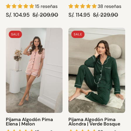
15 reseñas
38 reseñas
S/. 104.95
S/. 209.90
S/. 114.95
S/. 229.90
Pijama
Pijama
SALE
SALE
Algodón
Algodón
Pima
Pima
Elena
Alondra
|
|
Melon
Verde
Bosque
Pijama Algodón Pima
Pijama Algodón Pima
Elena | Melon
Alondra | Verde Bosque