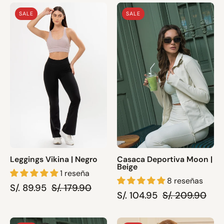
Leggings
Casaca
SALE
SALE
Vikina
Deportiva
|
Moon
Negro
|
Beige
Leggings Vikina | Negro
Casaca Deportiva Moon |
Beige
1 reseña
8 reseñas
S/. 89.95
S/. 179.90
S/. 104.95
S/. 209.90
Sport
Pijama