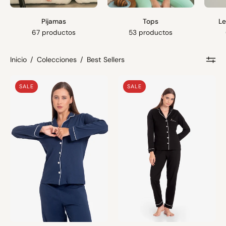
Pijamas
Tops
Le
67 productos
53 productos
Inicio
/
Colecciones
/
Best Sellers
Pijama
Pijama
SALE
SALE
Algodón
Algodón
Pima
Pima
Alondra
Alondra
|
|
Azul
Negro