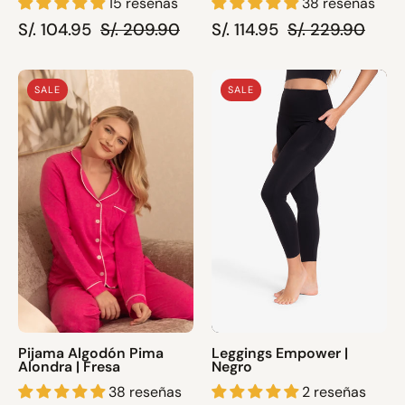
15 reseñas
38 reseñas
S/. 104.95
S/. 209.90
S/. 114.95
S/. 229.90
Pijama
Leggings
SALE
SALE
Algodón
Empower
Pima
|
Alondra
Negro
|
Fresa
Pijama Algodón Pima
Leggings Empower |
Alondra | Fresa
Negro
38 reseñas
2 reseñas