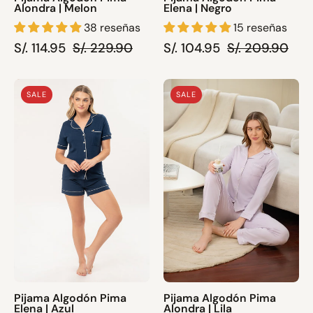
Alondra | Melon
Elena | Negro
38 reseñas
15 reseñas
S/. 114.95
S/. 229.90
S/. 104.95
S/. 209.90
Pijama
Pijama
SALE
SALE
Algodón
Algodón
Pima
Pima
Elena
Alondra
|
|
Azul
Lila
Pijama Algodón Pima
Pijama Algodón Pima
Elena | Azul
Alondra | Lila