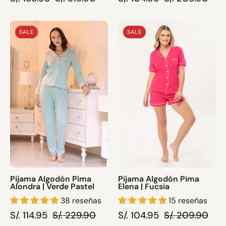
Pijama
Pijama
SALE
SALE
Algodón
Algodón
Pima
Pima
Alondra
Elena
|
|
Verde
Fucsia
Pastel
Pijama Algodón Pima
Pijama Algodón Pima
Alondra | Verde Pastel
Elena | Fucsia
38 reseñas
15 reseñas
S/. 114.95
S/. 229.90
S/. 104.95
S/. 209.90