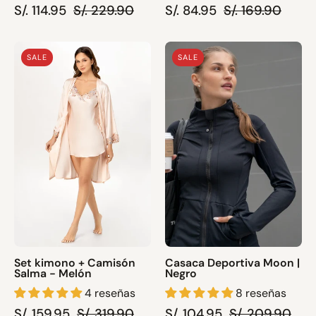
S/. 114.95
S/. 229.90
S/. 84.95
S/. 169.90
Set
Casaca
SALE
SALE
kimono
Deportiva
+
Moon
Camisón
|
Salma
Negro
-
Melón
Set kimono + Camisón
Casaca Deportiva Moon |
Salma - Melón
Negro
4 reseñas
8 reseñas
S/. 159.95
S/. 319.90
S/. 104.95
S/. 209.90