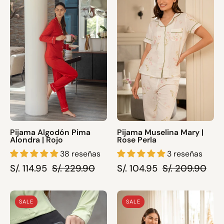
Pima
Mary
Alondra
|
|
Rose
Rojo
Perla
Pijama Algodón Pima
Pijama Muselina Mary |
Alondra | Rojo
Rose Perla
38 reseñas
3 reseñas
S/. 114.95
S/. 229.90
S/. 104.95
S/. 209.90
Short
Pijama
SALE
SALE
Heaven
Muselina
|
Diane