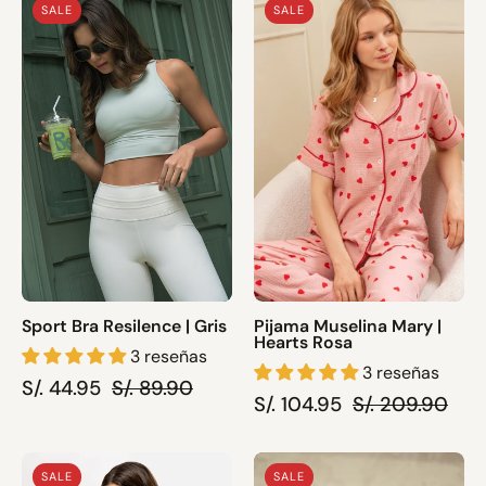
SALE
SALE
Bra
Muselina
Resilence
Mary
|
|
Gris
Hearts
Rosa
Sport Bra Resilence | Gris
Pijama Muselina Mary |
Hearts Rosa
3 reseñas
3 reseñas
S/. 44.95
S/. 89.90
S/. 104.95
S/. 209.90
Set
Aromatizador
SALE
SALE