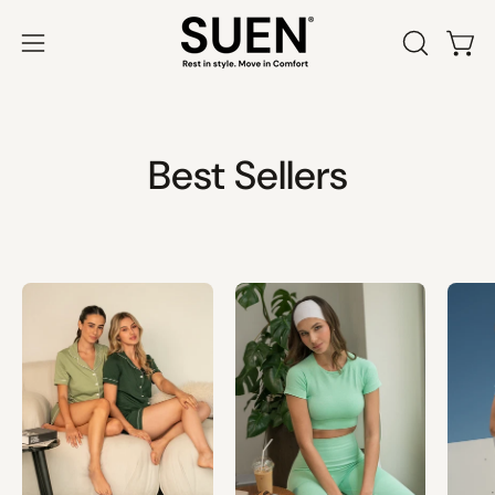
Saltar
al
Abrir
ABRIR
Carr
contenido
BARRA
menú
DE
de
BÚSQUED
navegación
Best Sellers