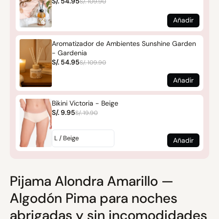
S/. 54.95
S/. 109.90
Añadir
Aromatizador de Ambientes Sunshine Garden
- Gardenia
S/. 54.95
S/. 109.90
Añadir
Bikini Victoria - Beige
S/. 9.95
S/. 19.90
Añadir
Pijama Alondra Amarillo —
Algodón Pima para noches
abrigadas y sin incomodidades