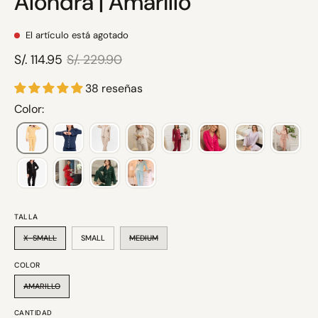
Alondra | Amarillo
El artículo está agotado
S/. 114.95
S/. 229.90
38 reseñas
Color:
TALLA
X-SMALL
SMALL
MEDIUM
COLOR
AMARILLO
CANTIDAD